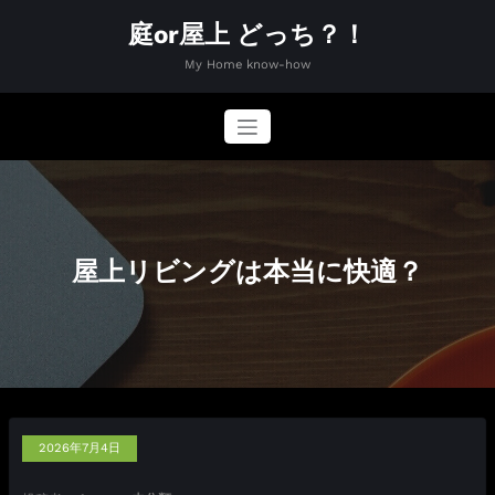
コ
庭or屋上 どっち？！
ン
テ
My Home know-how
ン
ツ
へ
ス
キ
ッ
プ
屋上リビングは本当に快適？
2026年7月4日