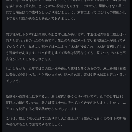
を放出する（通気性）という3つの役割があります。ですので、屋根ではなく屋上
にする場合はその素材をしっかり選びましょう。素材によってはこれらの機能が低
下する可能性があることを覚えておきましょう。
防水性が低下をすれば雨漏りを起こす心配があります。木造住宅の場合は屋上は不
向きと言われるのもこのためです。生活のために利用している場所に水が漏れてき
ていなくても、見えない部分では水によって木材が浸食され、木材が腐朽してしま
う可能性があります。注文住宅を建てて数年は問題なくても、長く住んでいると不
具合が出てくるかもしれません。
しかしながら、近年ではこの防水性を高めた素材も多くあるので、屋上を設ける際
は資金の関係もあることと思いますが、防水性の高い素材や防水加工を選ぶと良い
でしょう。
断熱性や通気性は低下すると、夏は室内が暑くなりやすいです。近年の日本は35
度以上の日が多いため、暑さ対策は十分に行っておく必要があります。しかし、エ
アコンを使用すると電気代がかさんでしまいます。
これは、屋上に限った話ではありませんが屋上という観点から言うとの床下の断熱
を強化することで改善できるでしょう。