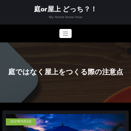
コ
庭or屋上 どっち？！
ン
テ
My Home know-how
ン
ツ
へ
ス
キ
ッ
プ
庭ではなく屋上をつくる際の注意点
2021年11月2日