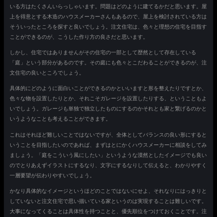
いる方はたくさんいらっしゃいます。問題はどのように建てるかだと思います。屋
上を得意とする木造のハウスメーカーさんもあるので、屋上を検討されている方は
そういったところを探すと良いでしょう。注文住宅は、色々と理想の住宅を目指す
ことができるのが、こうした作り方の良さだと思います。
しかし、住宅ではありませんがその住宅の一部として歴然として存在している
「庭」という部分があるのです。その庭にも色々とこだわることができるのが、注
文住宅の良いところでしょう。
具体的にどのように面白いことができるのかといいますと形を整えたりですとか、
色々な物を設置したりとか、それこそガレージを設置したりする、ということもよ
いでしょう。ガレージも単独で独立したものにするのかそれとも家と繋げるのかと
いうようなことも考えることができます。
これはそれほど難しいことではないですが、全体としてバランスの良い形にすると
いうことを目指したいのであれば、まずはとにかくハウスメーカーに相談をしてみ
ましょう。「庭をこういう風にしたい」というような漠然としたイメージでも良い
のでとりあえずイラストにするなり、文字にするなりして伝えると、わかりやすく
一層要望が伝わりやすいでしょう。
かなり具体的なイメージというほどのことではないにせよ、それなりにはっきりと
していないと注文住宅で思い描いている家というのは実現することは難しいです。
大事になってくることは具体性を持つことと、優先順位をつけておくことです。注