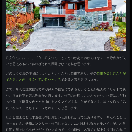
注文住宅において、「良い注文住宅」というのがあるわけではなく、自分自身が良
いと思えるものであればそれで問題はないと私は思います。
どのような形の住宅にしようかということは自由であり、その
自由を楽しむことが
できることが、注文住宅の良いところ
であると言えるでしょう。
さて、そんな注文住宅ですが好みの住宅にできるということが最大のメリットであ
り、注文住宅を選ぶ理由かと思います。住宅の外観にこだわったり、内装にこだわ
ったり、間取りを色々と自由にカスタマイズすることができます。屋上を作ってみ
たりなんてこともイメージされることと思います。
しかし屋上などは木造住宅では厳しいと思われがちではありますが、そんなことは
ありません。鉄筋コンクリート住宅じゃないと…と思われる方も多いですが、木造
住宅も年々レベルが上がっていますので、今の時代、木造でも屋上を採用をされて