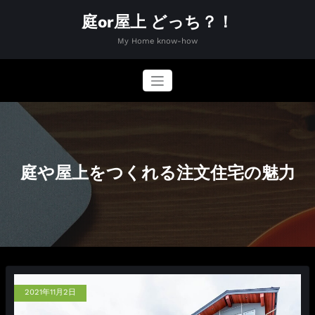
コ
庭or屋上 どっち？！
ン
テ
My Home know-how
ン
ツ
へ
ス
キ
ッ
プ
庭や屋上をつくれる注文住宅の魅力
2021年11月2日