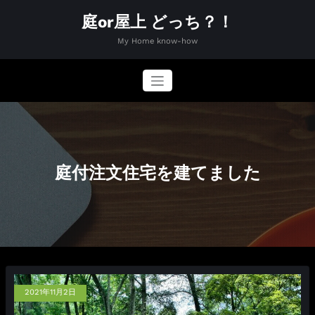
コ
庭or屋上 どっち？！
ン
テ
My Home know-how
ン
ツ
へ
ス
キ
ッ
プ
庭付注文住宅を建てました
2021年11月2日