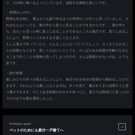
り、その時に食べるようにしています。成長する過程も楽しいです。
・管理がしやすい
野菜を作る時に、屋上よりも庭で作るほうが管理がしやすいと思っていました。そ
れはなんといっても、家の中から直ぐに見ることができるからです。。家の中か
ら、出たいと思った時に直ぐに出ることができるところも魅力です。直ぐに出るこ
とにより、野菜つくりがますます楽しくなります。
もしも屋上で作っていたら、どんなことになっていたでしょう。そこまで上がるこ
とが必要となります。若いうちはいいとしても、やっぱりある程度の年齢になると
そこまで行くことが面倒と思ってしまうのです。そんな面倒さがないのは、とても
楽です。
・緑が綺麗
庭にみどりの木々を植えることにより、毎日それを自分の部屋から眺めることがで
きます。それもとても癒しになりますね。木々を見て、癒されてまた頑張ろうと思
う事ができます。そしてある程度の大きさの木々だと、屋上では無理だと思ったの
でその点でも庭を選択しました。
Previous post
ペットのためにも庭付一戸建てへ