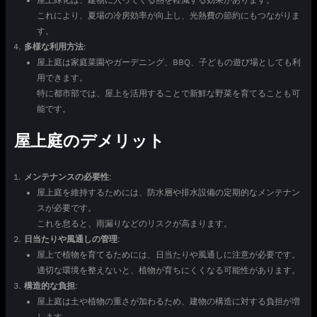
屋上緑化は、建物に入ってくる熱を軽減する効果があります。
これにより、夏場の冷房効率が向上し、光熱費の節約にもつながりま
す。
多様な利用方法
:
屋上庭は家庭菜園やガーデニング、BBQ、子どもの遊び場としても利
用できます。
特に都市部では、屋上を活用することで新鮮な野菜を育てることも可
能です。
屋上庭のデメリット
メンテナンスの必要性
:
屋上庭を維持するためには、防水層や排水設備の定期的なメンテナン
スが必要です。
これを怠ると、雨漏りなどのリスクが高まります。
日当たりや風通しの管理
:
屋上で植物を育てるためには、日当たりや風通しに注意が必要です。
適切な環境を整えないと、植物が育ちにくくなる可能性があります。
構造的な負担
:
屋上庭は土や植物の重さが加わるため、建物の構造に対する負担が増
します。