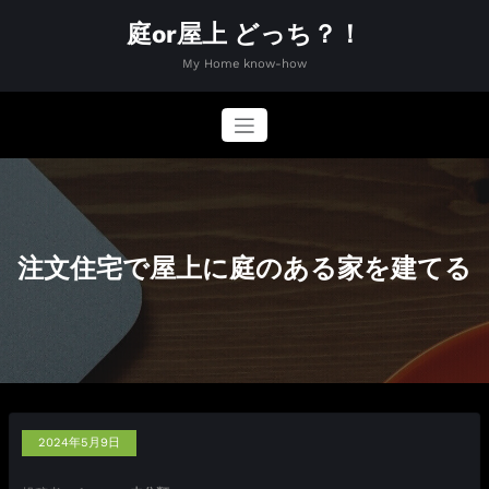
コ
庭or屋上 どっち？！
ン
テ
My Home know-how
ン
ツ
へ
ス
キ
ッ
プ
注文住宅で屋上に庭のある家を建てる
2024年5月9日