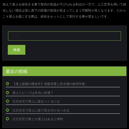
加えて屋上を緑化する事で室内の気温が下げられる利点の一方で、人工芝等を用いて緑
化しない場合は逆に真下の部屋の室温が高まってしまう可能性が高くなります。だから
こそ屋上を庭にする際は、緑化をセットにして実行する事が望ましいです。
検索
最近の投稿
【屋上庭園の構造学】積載荷重と防水層の耐用年数。
屋上リビングは本当に快適？
注文住宅で屋上に庭をつくるには
注文住宅で屋上に庭で気を付けるべき点
注文住宅で庭とか屋上はあると便利