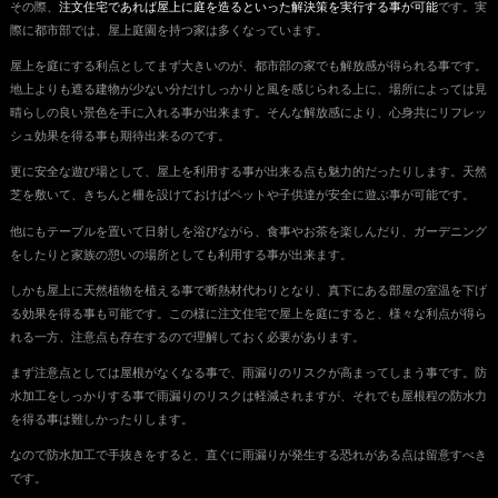
その際、
注文住宅であれば屋上に庭を造るといった解決策を実行する事が可能
です。実
際に都市部では、屋上庭園を持つ家は多くなっています。
屋上を庭にする利点としてまず大きいのが、都市部の家でも解放感が得られる事です。
地上よりも遮る建物が少ない分だけしっかりと風を感じられる上に、場所によっては見
晴らしの良い景色を手に入れる事が出来ます。そんな解放感により、心身共にリフレッ
シュ効果を得る事も期待出来るのです。
更に安全な遊び場として、屋上を利用する事が出来る点も魅力的だったりします。天然
芝を敷いて、きちんと柵を設けておけばペットや子供達が安全に遊ぶ事が可能です。
他にもテーブルを置いて日射しを浴びながら、食事やお茶を楽しんだり、ガーデニング
をしたりと家族の憩いの場所としても利用する事が出来ます。
しかも屋上に天然植物を植える事で断熱材代わりとなり、真下にある部屋の室温を下げ
る効果を得る事も可能です。この様に注文住宅で屋上を庭にすると、様々な利点が得ら
れる一方、注意点も存在するので理解しておく必要があります。
まず注意点としては屋根がなくなる事で、雨漏りのリスクが高まってしまう事です。防
水加工をしっかりする事で雨漏りのリスクは軽減されますが、それでも屋根程の防水力
を得る事は難しかったりします。
なので防水加工で手抜きをすると、直ぐに雨漏りが発生する恐れがある点は留意すべき
です。