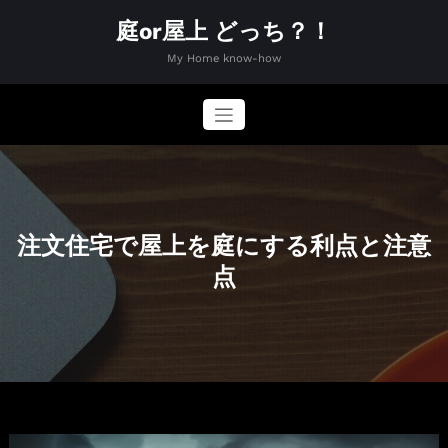
コ
庭or屋上 どっち？！
ン
テ
My Home know-how
ン
ツ
へ
ス
キ
ッ
プ
注文住宅で屋上を庭にする利点と注意
点