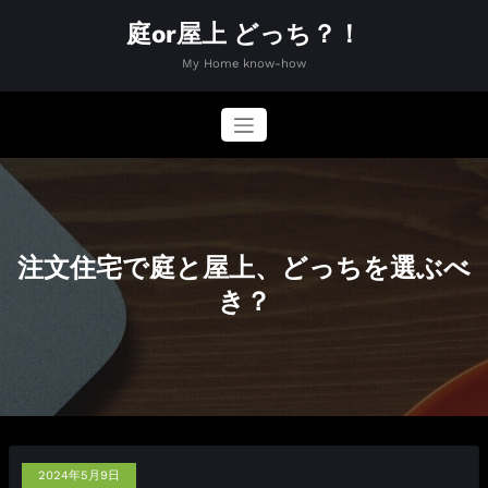
コ
庭or屋上 どっち？！
ン
テ
My Home know-how
ン
ツ
へ
ス
キ
ッ
プ
注文住宅で庭と屋上、どっちを選ぶべ
き？
2024年5月9日