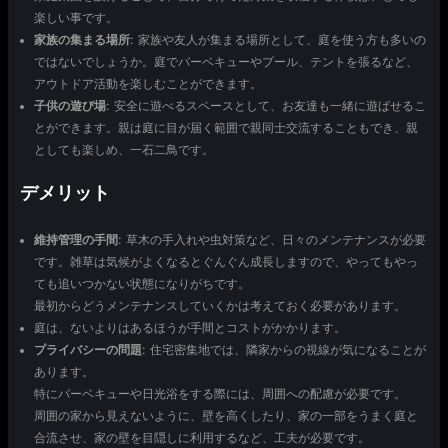
楽しい事です。
家族の集まる場所
: 家族や友人が集まる場所として、庭を使う方も多いの
ではないでしょうか。庭でバーベキューやプール、テントを張るなど、
アウトドア活動を楽しむことができます。
子供の遊び場
: 安全に遊べるスペースとして、お友達も一緒に遊ばせるこ
とができます。親は庭に目が届く範囲で親同士交流することもでき、親
としても楽しめ、一石二鳥です。
デメリット
維持管理の手間
: 草木の手入れや虫対策など、日々のメンテナンスが必要
です。雑草は気候がよくなるとぐんぐん成長しますので、やってもやっ
ても追いつかない状態になりがちです。
最初からどうメンテナンスしていくかは考えておく必要があります。
庭は、ないよりはあるほうが手間とコストがかかります。
プライバシーの問題
: 住宅密集地では、隣家からの視線が気になることが
あります。
特にバーベキューや日光浴をする際には、周囲への配慮が必要です。
周囲の家から見えないように、壁を高くしたり、家の一部をうまく庭と
合流させ、家の壁を目隠しに利用するなど、工夫が必要です。