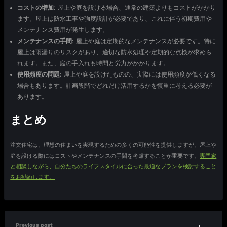
コストの増加
: 屋上や庭を設ける場合、通常の建築よりもコストがかかり
ます。屋上は防水工事や強度設計が必要であり、これに伴う初期費用や
メンテナンス費用が発生します。
メンテナンスの手間
: 屋上や庭は定期的なメンテナンスが必要です。特に
屋上は雨漏りのリスクがあり、適切な防水処理や定期的な点検が求めら
れます。また、庭の手入れも時間と労力がかかります。
使用頻度の問題
: 屋上や庭を設けたものの、実際には使用頻度が低くなる
場合もあります。計画段階でどれだけ活用するかを慎重に考える必要が
あります。
まとめ
注文住宅は、理想の住まいを実現するための多くの可能性を提供しますが、屋上や
庭を設ける際にはコストやメンテナンスの手間を考慮することが重要です。
専門家
と相談しながら、自分たちのライフスタイルに合った最適なプランを検討すること
をお勧めします。
Previous post