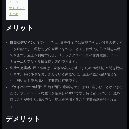
メリット
デメリット
まとめ
メリット
自由なデザイン
: 注文住宅では、建売住宅では実現できない独自のデザイ
ンが可能です。理想的な庭や屋上を作ることで、個性的な住空間を実現
できます。屋上を利用すれば、リラックススペースや家庭菜園、バーベ
キューエリアなど多様な使い方ができます。
生活の充実感
: 屋上や庭は、家族や友人と過ごすための特別な空間を提供
します。特に小さなお子さんがいる家庭では、屋上や庭が遊び場とな
り、思い出を作る場として非常に有効です。
プライバシーの確保
: 屋上は周囲の視線を気にせずに楽しむことができる
ため、プライベートな空間を確保しやすいです。特に都市部では、庭を
持つことが難しい場合でも、屋上を利用することで開放感を得られま
す。
デメリット