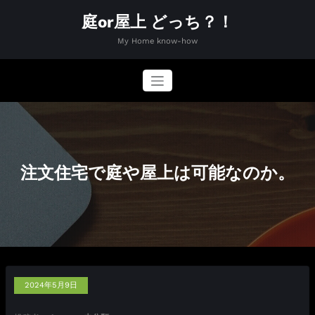
コ
庭or屋上 どっち？！
ン
テ
My Home know-how
ン
ツ
へ
ス
キ
ッ
プ
注文住宅で庭や屋上は可能なのか。
2024年5月9日