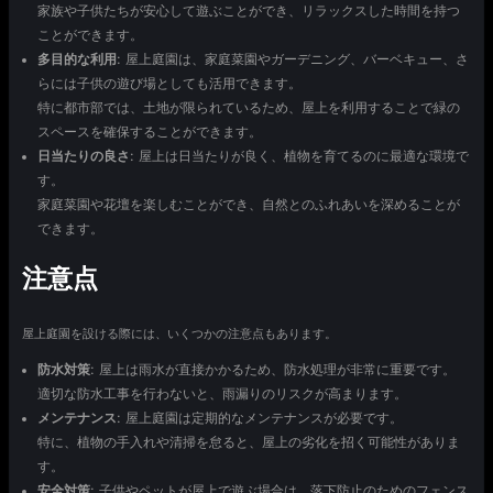
家族や子供たちが安心して遊ぶことができ、リラックスした時間を持つ
ことができます。
多目的な利用
: 屋上庭園は、家庭菜園やガーデニング、バーベキュー、さ
らには子供の遊び場としても活用できます。
特に都市部では、土地が限られているため、屋上を利用することで緑の
スペースを確保することができます。
日当たりの良さ
: 屋上は日当たりが良く、植物を育てるのに最適な環境で
す。
家庭菜園や花壇を楽しむことができ、自然とのふれあいを深めることが
できます。
注意点
屋上庭園を設ける際には、いくつかの注意点もあります。
防水対策
: 屋上は雨水が直接かかるため、防水処理が非常に重要です。
適切な防水工事を行わないと、雨漏りのリスクが高まります。
メンテナンス
: 屋上庭園は定期的なメンテナンスが必要です。
特に、植物の手入れや清掃を怠ると、屋上の劣化を招く可能性がありま
す。
安全対策
: 子供やペットが屋上で遊ぶ場合は、落下防止のためのフェンス