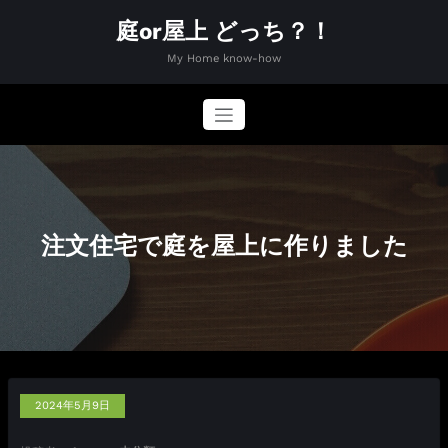
コ
庭or屋上 どっち？！
ン
テ
My Home know-how
ン
ツ
へ
ス
キ
ッ
プ
注文住宅で庭を屋上に作りました
2024年5月9日