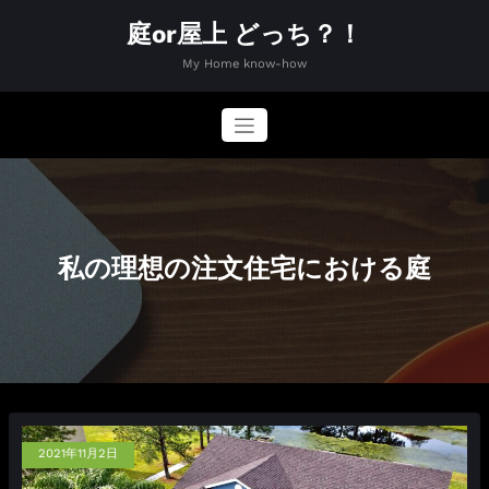
コ
庭or屋上 どっち？！
ン
テ
My Home know-how
ン
ツ
へ
ス
キ
ッ
プ
私の理想の注文住宅における庭
2021年11月2日