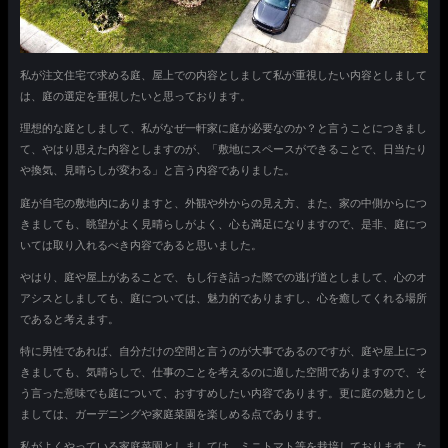
私が注文住宅で求める庭、屋上での内容としまして私が重視したい内容としまして
は、庭の選定を重視したいと思っております。
理想的な庭としまして、私がなぜ一軒家に庭が必要なのか？と言うことにつきまし
て、やはり思えた内容としますのが、「敷地にスペースができることで、日当たり
や換気、見晴らしが変わる」と言う内容でありました。
庭が自宅の敷地内にありますと、外観や外からの見え方、また、家の中側からにつ
きましても、眺望がよく見晴らしがよく、心も満足になりますので、是非、庭につ
いては取り入れるべき内容であると思いました。
やはり、庭や屋上があることで、もし行き詰った際での逃げ道としまして、心のオ
アシスとしましても、庭については、魅力的でありますし、心を癒してくれる場所
であると考えます。
特に男性であれば、自分だけの空間と言うのが大事であるのですが、庭や屋上につ
きましても、気晴らしで、仕事のことを考えるのに適した空間でありますので、そ
う言った意味でも庭について、おすすめしたい内容であります。更に庭の魅力とし
ましては、ガーデニングや家庭菜園を楽しめる点であります。
私がよくやっている家庭菜園としましては、ミニトマト等を栽培しております。た