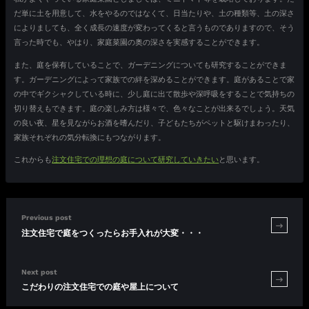
だ単に土を用意して、水をやるのではなくて、日当たりや、土の種類等、土の深さ
によりましても、全く成長の速度が変わってくると言うものでありますので、そう
言った時でも、やはり、家庭菜園の奥の深さを実感することができます。
また、庭を保有していることで、ガーデニングについても研究することができま
す。ガーデニングによって家族での絆を深めることができます。庭があることで家
の中でギクシャクしている時に、少し庭に出て散歩や深呼吸をすることで気持ちの
切り替えもできます。庭の楽しみ方は様々で、色々なことが出来るでしょう。天気
の良い夜、星を見ながらお酒を嗜んだり、子どもたちがペットと駆けまわったり、
家族それぞれの気分転換にもつながります。
これからも
注文住宅での理想の庭について研究していきたい
と思います。
Previous post
注文住宅で庭をつくったらお手入れが大変・・・
Next post
こだわりの注文住宅での庭や屋上について