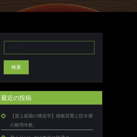
検索
最近の投稿
【屋上庭園の構造学】積載荷重と防水層
の耐用年数。