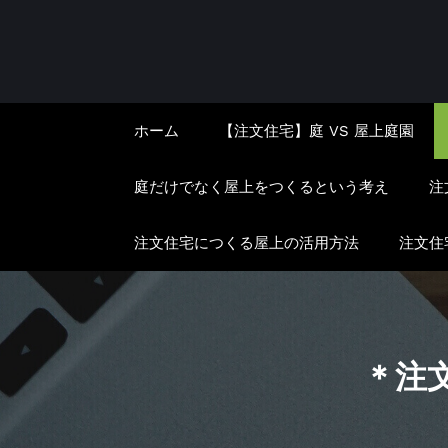
コ
ン
テ
ン
ホーム
【注文住宅】庭 VS 屋上庭園
ツ
へ
庭だけでなく屋上をつくるという考え
注
ス
キ
注文住宅につくる屋上の活用方法
注文住
ッ
プ
＊注